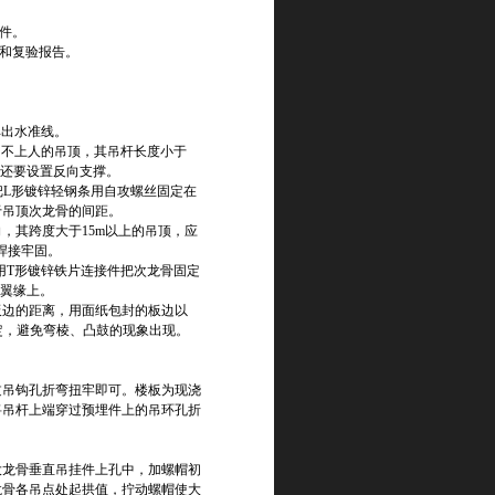
件。
录和复验报告。
弹出水准线。
，不上人的吊顶，其吊杆长度小于
其应还要设置反向支撑。
把L形镀锌轻钢条用自攻螺丝固定在
于吊顶次龙骨的间距。
向，其跨度大于15m以上的吊顶，应
焊接牢固。
，用T形镀锌铁片连接件把次龙骨固定
平翼缘上。
板边的距离，用面纸包封的板边以
下固定，避免弯棱、凸鼓的现象出现。
过吊钩孔折弯扭牢即可。楼板为现浇
将吊杆上端穿过预埋件上的吊环孔折
大龙骨垂直吊挂件上孔中，加螺帽初
大龙骨各吊点处起拱值，拧动螺帽使大