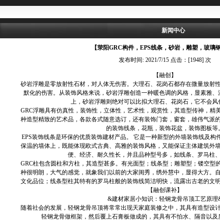
新闻中心
【荥阳GRC构件，EPS线条，砂岩，雕塑，玻璃
发布时间: 2021/7/15 点击：[1948] 次
【融创】
砂岩浮雕是零放射性石材，对人体无伤害。大理石、花岗石都存在微量放射
默化的伤害。从装饰风格来说，砂岩浮雕创造一种暖色调的风格，显素雅、
上，砂岩浮雕则绝对可以比拟大理石、花岗石，它不会风
GRC浮雕具有仿真性，装饰性，立体性，艺术性，观赏性，其造型传神，精
种造型精致的艺术品，各款各式随意选订，还有装饰门套，窗套，雄伟气派
的装饰线条，花瓶，装饰花盆，装饰图板等
EPS装饰线条是环保的优质装饰建材产品。 它是一种新型的外墙装饰线及构件
保温的墙体上，既能体现欧式古典、高雅的装饰风格，又能保证主体建筑外
便、经济、耐久性长，并且品种型号多，如线条、罗马柱
GRC柱包含圆柱和方柱，其造型甚多。有光面型；线条型；雕塑型；镂空型
种很明朗，大气的感觉，就象我们以前的大家闺秀，绣外慧中，显得大方。
文化品位；线条型柱其特有的罗马柱般的装饰线简洁明快，流露出古老的文
【融创课补】
&建材家居小知识：轻钢龙骨吊顶工艺原理
随着社会的发展，轻钢龙骨吊顶将常常出现天家庭装修之中，其具有造型设
轻钢龙骨做框架，然后覆上石膏板做成的，其具有不怕水、隔音以及