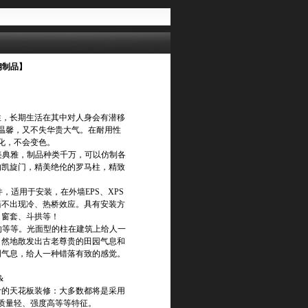
钢制品】
性，长期生活在其中对人身会有潜移
温馨，又不失华贵大气。在耐用性
化，不会变色。
美典雅，制品种类千万，可以仿制各
的凯旋门，精美绝伦的罗马柱，精致
。
，适用于安装，在外墙EPS、XPS
墙不出现冷、热桥效应。具有安装方
、窗套、斗拱等！
的等等。光面型的柱在建筑上给人一
自然地散发出古老尊贵的田园气息和
明气息，给人一种错落有致的感觉。
&
计的天花板装修：大多数都将是采用
质量轻、强度高等等特征。