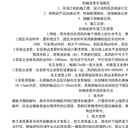
轻钢龙骨吊顶规范
1、吊顶工程的施工图、设计说明及其他设计文
2、材料的产品合格证书、性能检测报告、进场验收记
3、隐蔽工程验收记录。
4、施工记录。
轻钢龙骨吊顶工艺原理
1.弹线：用水准仪在房间内每个墙角上抄出水平点，
2.固定吊挂杆件：通常情况下，固定吊挂杆件采用膨胀螺栓固定吊挂杆件
1000，可采用φ6吊杆，则大于1000mm，则应采用φ8吊杆，
3.安装边龙骨：在安装边龙骨时应按设计要求弹线，其沿墙上的水平龙骨线
预埋木砖上，而将其砼墙（柱）可用射钉固定，其间距不可大
4.安装主龙骨其间距在900～1000mm，应吊挂于吊吊杆，平行安装于房间长
在主龙骨上，每隔15m加一道大龙骨，并垂直主龙骨
5.安装次龙骨：次龙骨与主龙骨应该紧贴在一起，其间距应在300~600MM
在主龙骨上时，次龙骨两端应搭在L形边龙骨的水
6.安装罩面板： 石膏板的长边应沿纵向次龙骨铺设；自攻螺丝与纸面石膏
10~15mm为宜，切割的板边以15~20mm为宜。其饰面板应在自由状态
轻钢龙骨吊顶安装方法
1、装吊杆
楼板为预制板时，悬吊吊杆的钢筋吊钩已预埋在板缝中，只要把吊杆上端穿
板时，应先在楼板底放出预埋件的位置线，用射钉将预埋件钉固在楼板底，
弯扭牢即可。
2、装大龙骨
将大龙骨垂直吊挂件如数套在犬龙骨上，把大龙骨递上去，使吊杆下端穿进
步拧住。根据房间吊顶中尖点起拱高度(一般取房问短向跨度的2:0)，算出